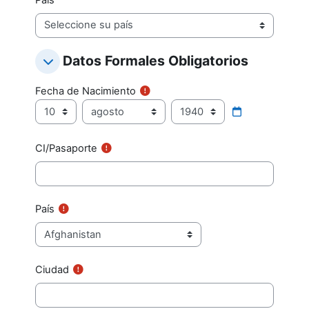
Datos Formales Obligatorios
Datos Formales Obligatorios
Datos Formales Obligatorios
Fecha de Nacimiento
Fecha de Nacimiento
Día
Mes
Año
CI/Pasaporte
País
Ciudad